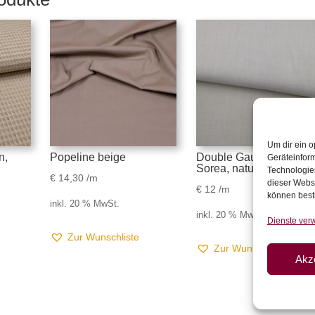
Um dir ein o
n,
Popeline beige
Double Gauze/Musseli
Geräteinfor
Sorea, natur
Technologien
€
14,30
/m
dieser Websi
€
12
/m
können best
inkl. 20 % MwSt.
inkl. 20 % MwSt.
Dienste ver
Zur Wunschliste
Zur Wunschliste
Akz