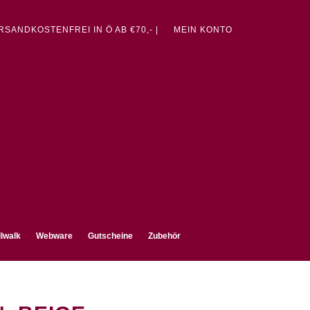
ERSANDKOSTENFREI IN Ö AB €70,- |
MEIN KONTO
lwalk
Webware
Gutscheine
Zubehör