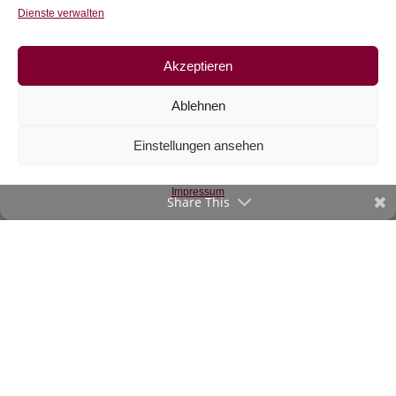
Dienste verwalten
Akzeptieren
Ablehnen
Einstellungen ansehen
Webware, Katzen
und Blumen
Impressum
€
14,50
/m
Share This
inkl. 20 % MwSt.
Zur Wunschliste