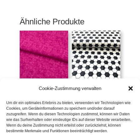
Ähnliche Produkte
Webware pink
Webware Tinholt,
Cookie-Zustimmung verwalten
marmoriert
Fußball, schwarz-
weiß
€
12
/m
€
12
/m
Um dir ein optimales Erlebnis zu bieten, verwenden wir Technologien wie
inkl. 20 % MwSt.
Cookies, um Geräteinformationen zu speichern und/oder darauf
inkl. 20 % MwSt.
zuzugreifen. Wenn du diesen Technologien zustimmst, können wir Daten
wie das Surfverhalten oder eindeutige IDs auf dieser Website verarbeiten.
Zur Wunschliste
Wenn du deine Zustimmung nicht erteilst oder zurückziehst, können
Zur Wunschliste
bestimmte Merkmale und Funktionen beeinträchtigt werden.