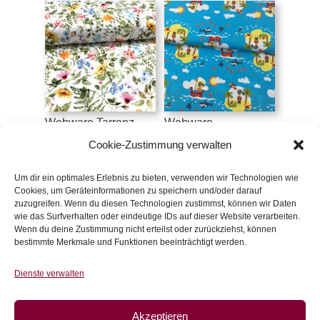
Webware Tarrenz,
Webware
bunte Blumen
Pirateninsel
Cookie-Zustimmung verwalten
€
12
/m
€
19
/m
inkl. 20 % MwSt.
inkl. 20 % MwSt.
Um dir ein optimales Erlebnis zu bieten, verwenden wir Technologien wie
Cookies, um Geräteinformationen zu speichern und/oder darauf
zuzugreifen. Wenn du diesen Technologien zustimmst, können wir Daten
Zur Wunschliste
Zur Wunschliste
wie das Surfverhalten oder eindeutige IDs auf dieser Website verarbeiten.
Wenn du deine Zustimmung nicht erteilst oder zurückziehst, können
bestimmte Merkmale und Funktionen beeinträchtigt werden.
Dienste verwalten
Akzeptieren