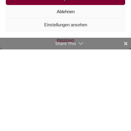
Ablehnen
Webware,
Einstellungen ansehen
Schmetterlinge,
Secret Garden
€
16,90
/m
Impressum
Share This
inkl. 20 % MwSt.
Zur Wunschliste
©2020-23 verStofft.at
|
Impressum
-
AGB