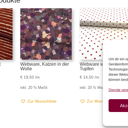
odukte
Um dir ein o
t
Webware, Katzen in der
Webware weiß mit rote
Geräteinfor
Wolle
Tupfen
Technologien
dieser Websi
€
19,50
/m
€
14,50
/m
können best
inkl. 20 % MwSt.
inkl. 20 % MwSt.
Dienste ver
Zur Wunschliste
Zur Wunschliste
Akz