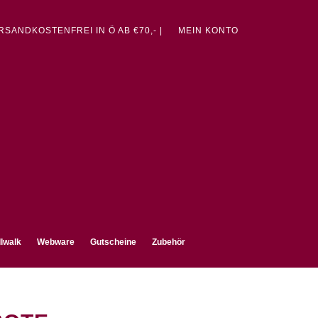
ERSANDKOSTENFREI IN Ö AB €70,- |
MEIN KONTO
lwalk
Webware
Gutscheine
Zubehör