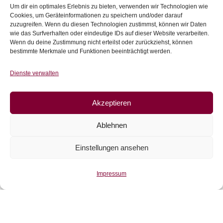
Um dir ein optimales Erlebnis zu bieten, verwenden wir Technologien wie
Cookies, um Geräteinformationen zu speichern und/oder darauf
zuzugreifen. Wenn du diesen Technologien zustimmst, können wir Daten
wie das Surfverhalten oder eindeutige IDs auf dieser Website verarbeiten.
Sweat uni violett
Wenn du deine Zustimmung nicht erteilst oder zurückziehst, können
bestimmte Merkmale und Funktionen beeinträchtigt werden.
€
15,50
/m
inkl. 20 % MwSt.
Dienste verwalten
Zur Wunschliste
Akzeptieren
Ablehnen
Einstellungen ansehen
Impressum