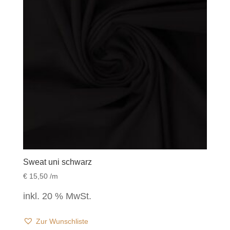
Sweat uni schwarz
€
15,50
/m
inkl. 20 % MwSt.
Zur Wunschliste