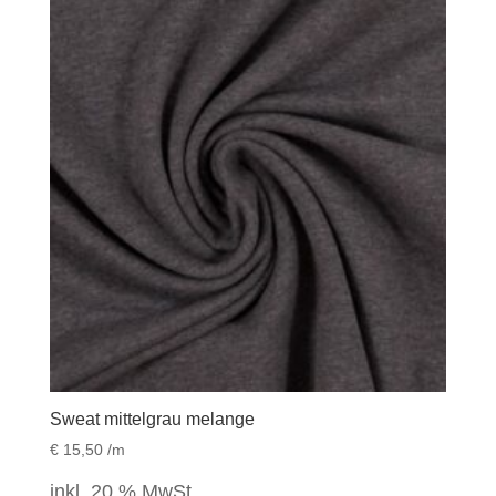
Sweat mittelgrau melange
€
15,50
/m
inkl. 20 % MwSt.