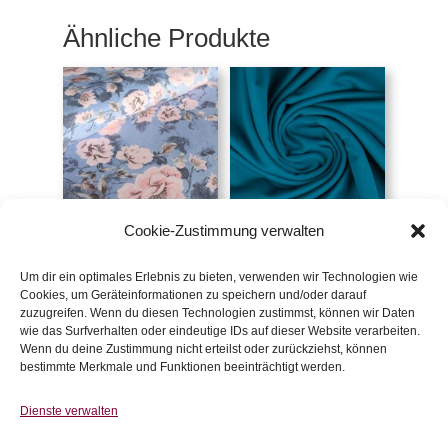
Ähnliche Produkte
Cookie-Zustimmung verwalten
Bio-Sweat Trootchy
Sweat uni petrol
Flowers
€
15,50
/m
€
23,80
/m
Um dir ein optimales Erlebnis zu bieten, verwenden wir Technologien wie
inkl. 20 % MwSt.
Cookies, um Geräteinformationen zu speichern und/oder darauf
inkl. 20 % MwSt.
zuzugreifen. Wenn du diesen Technologien zustimmst, können wir Daten
wie das Surfverhalten oder eindeutige IDs auf dieser Website verarbeiten.
Zur Wunschliste
Wenn du deine Zustimmung nicht erteilst oder zurückziehst, können
Zur Wunschliste
bestimmte Merkmale und Funktionen beeinträchtigt werden.
Dienste verwalten