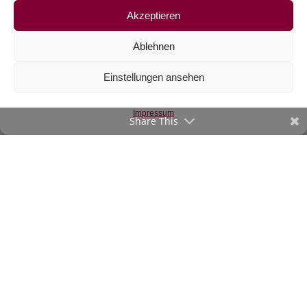
Akzeptieren
Ablehnen
Einstellungen ansehen
Sweat uni violett
€
15,50
/m
Impressum
Share This
inkl. 20 % MwSt.
Zur Wunschliste
©2020-23 verStofft.at
|
Impressum
-
AGB