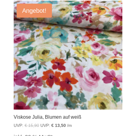
Angebot!
Viskose Julia, Blumen auf weiß
UVP:
€
15,90
UVP:
€
13,50
/m