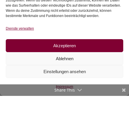
zuzugreifen. Wenn du diesen Technologien zustimmst, können wir Daten
inkl. 20 % MwSt.
wie das Surfverhalten oder eindeutige IDs auf dieser Website verarbeiten.
Zur Wunschliste
Wenn du deine Zustimmung nicht erteilst oder zurückziehst, können
bestimmte Merkmale und Funktionen beeinträchtigt werden.
Zur Wunschliste
Dienste verwalten
Akzeptieren
Ablehnen
Einstellungen ansehen
Canvas Vintage
Druck, Blumen, beige
Impressum
Share This
€
13,90
/m
inkl. 20 % MwSt.
Zur Wunschliste