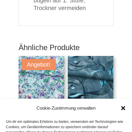
bügeln auf 1. Stufe,
Trockner vermeiden
Ähnliche Produkte
Angebot!
Viskose Sabine,
Jersey
Cookie-Zustimmung verwalten
Blumen, blau
Blumenranken, petrol
UVP:
€
16,90
UVP:
€
19,50
/m
Um dir ein optimales Erlebnis zu bieten, verwenden wir Technologien wie
€
14,40
/m
Cookies, um Geräteinformationen zu speichern und/oder darauf
inkl. 20 % MwSt.