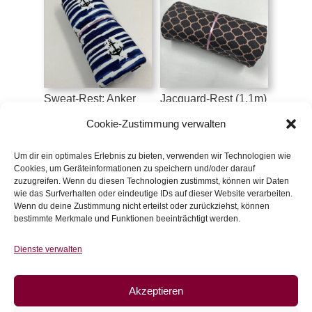
Sweat-Rest: Anker
Jacquard-Rest (1,1m)
(1m)
€
16,50
Cookie-Zustimmung verwalten
€
19
inkl. 20 % MwSt.
inkl. 20 % MwSt.
Um dir ein optimales Erlebnis zu bieten, verwenden wir Technologien wie
Cookies, um Geräteinformationen zu speichern und/oder darauf
Zur Wunschliste
zuzugreifen. Wenn du diesen Technologien zustimmst, können wir Daten
Zur Wunschliste
wie das Surfverhalten oder eindeutige IDs auf dieser Website verarbeiten.
Wenn du deine Zustimmung nicht erteilst oder zurückziehst, können
bestimmte Merkmale und Funktionen beeinträchtigt werden.
Dienste verwalten
Akzeptieren