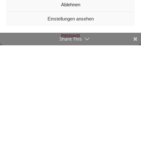
Ablehnen
Jersey-Rest
Halloween, Kürbis
Einstellungen ansehen
und Geister
€
8,40
Impressum
Share This
inkl. 20 % MwSt.
Zur Wunschliste
©2020-23 verStofft.at
|
Impressum
-
AGB
Vertrag widerrufen