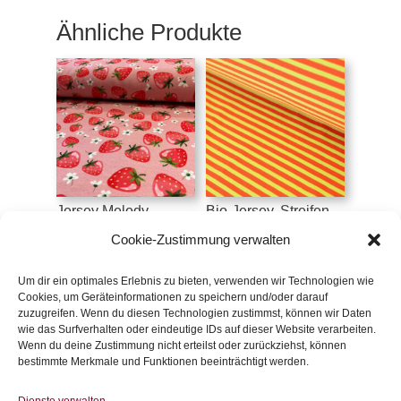
Ähnliche Produkte
Jersey Melody,
Bio-Jersey, Streifen,
Erdbeeren, rosa
Ringeljersey, Tequila-
Sunrise
Cookie-Zustimmung verwalten
€
16,90
/m
€
18,90
/m
inkl. 20 % MwSt.
Um dir ein optimales Erlebnis zu bieten, verwenden wir Technologien wie
inkl. 20 % MwSt.
Cookies, um Geräteinformationen zu speichern und/oder darauf
zuzugreifen. Wenn du diesen Technologien zustimmst, können wir Daten
Zur Wunschliste
wie das Surfverhalten oder eindeutige IDs auf dieser Website verarbeiten.
Zur Wunschliste
Wenn du deine Zustimmung nicht erteilst oder zurückziehst, können
bestimmte Merkmale und Funktionen beeinträchtigt werden.