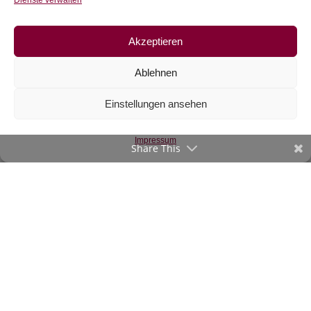
Dienste verwalten
Akzeptieren
Ablehnen
Jersey Cozy
Einstellungen ansehen
Embroideries by
lycklig design
€
20,90
/m
Impressum
Share This
inkl. 20 % MwSt.
Zur Wunschliste