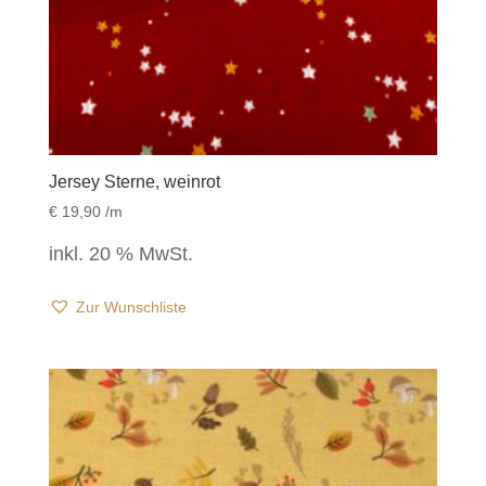
Jersey Sterne, weinrot
€
19,90
/m
inkl. 20 % MwSt.
Zur Wunschliste