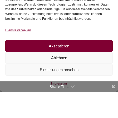
zuzugreifen. Wenn du diesen Technologien zustimmst, können wir Daten
wie das Surfverhalten oder eindeutige IDs auf dieser Website verarbeiten.
Wenn du deine Zustimmung nicht erteilst oder zurückziehst, können
bestimmte Merkmale und Funktionen beeinträchtigt werden.
Dienste verwalten
Jersey Anker (bio)
Jersey winterliche
Akzeptieren
Waschbären (FvJ)
€
22,90
/m
€
19,90
/m
Ablehnen
inkl. 20 % MwSt.
inkl. 20 % MwSt.
Einstellungen ansehen
Zur Wunschliste
Zur Wunschliste
Impressum
Share This