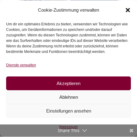
Cookie-Zustimmung verwalten
Jersey Cozy
Jeans Jersey Austin,
Embroideries by
rauchblau
lycklig design
Um dir ein optimales Erlebnis zu bieten, verwenden wir Technologien wie
€
16,90
/m
€
20,90
/m
Cookies, um Geräteinformationen zu speichern und/oder darauf
zuzugreifen. Wenn du diesen Technologien zustimmst, können wir Daten
inkl. 20 % MwSt.
inkl. 20 % MwSt.
wie das Surfverhalten oder eindeutige IDs auf dieser Website verarbeiten.
Wenn du deine Zustimmung nicht erteilst oder zurückziehst, können
Zur Wunschliste
bestimmte Merkmale und Funktionen beeinträchtigt werden.
Zur Wunschliste
Dienste verwalten
Akzeptieren
Ablehnen
Einstellungen ansehen
Bio-Jersey, Streifen,
Impressum
Ringeljersey, Tequila-
Share This
Sunrise