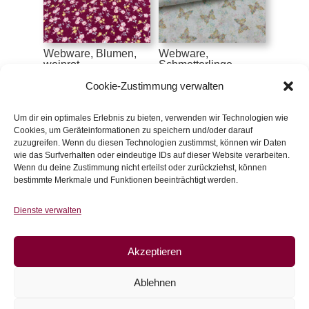
Webware, Blumen,
Webware,
weinrot
Schmetterlinge,
Secret Garden
€
14,50
/m
Cookie-Zustimmung verwalten
€
16,90
/m
inkl. 20 % MwSt.
inkl. 20 % MwSt.
Um dir ein optimales Erlebnis zu bieten, verwenden wir Technologien wie
Cookies, um Geräteinformationen zu speichern und/oder darauf
Zur Wunschliste
zuzugreifen. Wenn du diesen Technologien zustimmst, können wir Daten
Zur Wunschliste
wie das Surfverhalten oder eindeutige IDs auf dieser Website verarbeiten.
Wenn du deine Zustimmung nicht erteilst oder zurückziehst, können
bestimmte Merkmale und Funktionen beeinträchtigt werden.
Dienste verwalten
Akzeptieren
Ablehnen
Webware, bunte