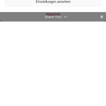
Einstellungen ansehen
Stifte
€
12
/m
Impressum
inkl. 20 % MwSt.
Share This
Zur Wunschliste
©2020-23 verStofft.at
|
Impressum
-
AGB
Vertrag widerrufen